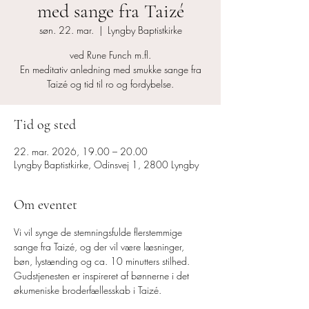
med sange fra Taizé
søn. 22. mar.
  |  
Lyngby Baptistkirke
ved Rune Funch m.fl.
En meditativ anledning med smukke sange fra
Taizé og tid til ro og fordybelse.
Tid og sted
22. mar. 2026, 19.00 – 20.00
Lyngby Baptistkirke, Odinsvej 1, 2800 Lyngby
Om eventet
Vi vil synge de stemningsfulde flerstemmige 
sange fra Taizé, og der vil være læsninger, 
bøn, lystænding og ca. 10 minutters stilhed.
Gudstjenesten er inspireret af bønnerne i det 
økumeniske broderfællesskab i Taizé.