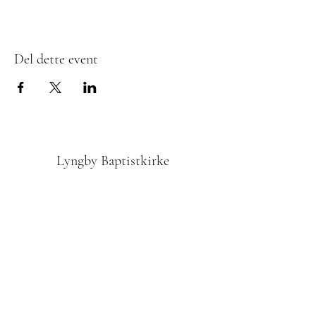
Del dette event
Lyngby Baptistkirke
Tilmedling til Nyhedsbrevet
Indsend