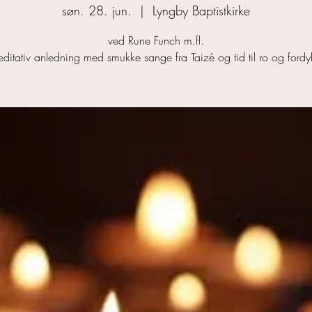
søn. 28. jun.
  |  
Lyngby Baptistkirke
ved Rune Funch m.fl.
ditativ anledning med smukke sange fra Taizé og tid til ro og fordy