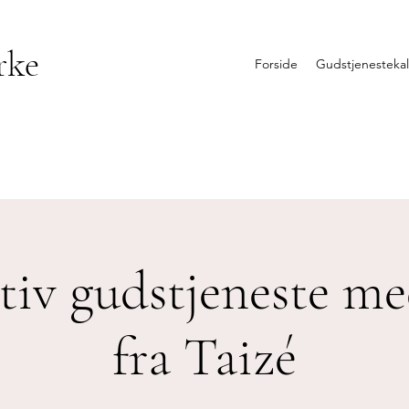
rke
Forside
Gudstjenesteka
tiv gudstjeneste me
fra Taizé