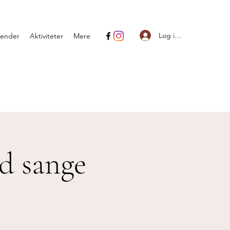
Log ind
lender
Aktiviteter
Mere
d sange