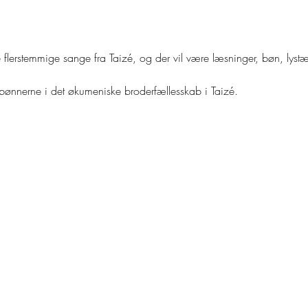
e flerstemmige sange fra Taizé, og der vil være læsninger, bøn, lys
f bønnerne i det økumeniske broderfællesskab i Taizé.