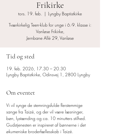
Frikirke
tors. 19. feb.
  |  
Lyngby Baptistkirke
Tværkirkelig Teen-klub for unge i 6.-9. klasse i:
Vanløse Frikirke,
Jernbane Allé 29, Vanløse
Tid og sted
19. feb. 2026, 17.30 – 20.30
Lyngby Baptistkirke, Odinsvej 1, 2800 Lyngby
Om eventet
Vi vil synge de stemningsfulde flerstemmige 
sange fra Taizé, og der vil være læsninger, 
bøn, lystænding og ca. 10 minutters stilhed.
Gudstjenesten er inspireret af bønnerne i det 
økumeniske broderfællesskab i Taizé.