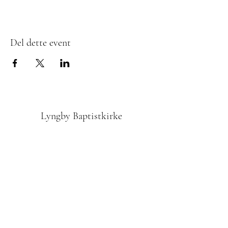
Del dette event
Lyngby Baptistkirke
Tilmedling til Nyhedsbrevet
Indsend