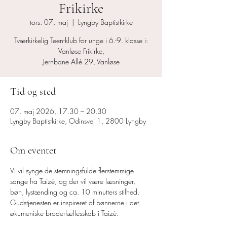
Frikirke
tors. 07. maj
  |  
Lyngby Baptistkirke
Tværkirkelig Teen-klub for unge i 6.-9. klasse i:
Vanløse Frikirke,
Jernbane Allé 29, Vanløse
Tid og sted
07. maj 2026, 17.30 – 20.30
Lyngby Baptistkirke, Odinsvej 1, 2800 Lyngby
Om eventet
Vi vil synge de stemningsfulde flerstemmige 
sange fra Taizé, og der vil være læsninger, 
bøn, lystænding og ca. 10 minutters stilhed.
Gudstjenesten er inspireret af bønnerne i det 
økumeniske broderfællesskab i Taizé.