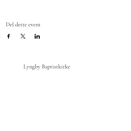
Del dette event
Lyngby Baptistkirke
Tilmedling til Nyhedsbrevet
Indsend