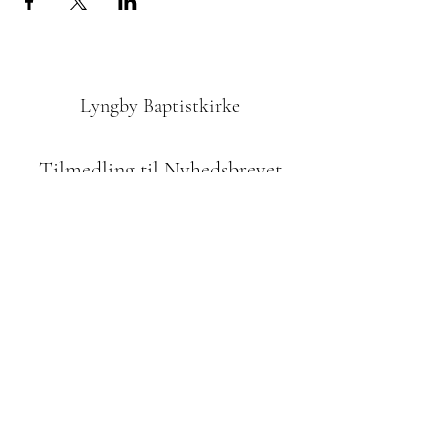
Lyngby Baptistkirke
Tilmedling til Nyhedsbrevet
Indsend
42610972
Odinsvej 1, 2800 Kgs. Lyngby
Bidrag til menigheden: