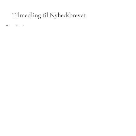
Tilmedling til Nyhedsbrevet
Indsend
42610972
Odinsvej 1, 2800 Kgs. Lyngby
Bidrag til menigheden:
reg. 2252 kontonr.
8260 053 967
mobilePay: 800123