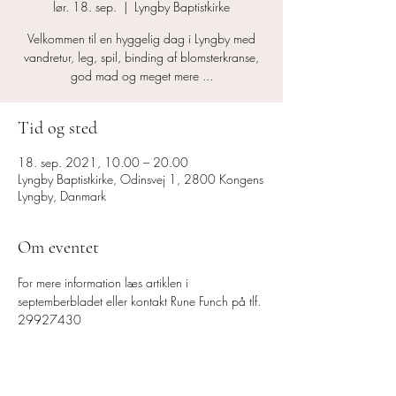
lør. 18. sep.
  |  
Lyngby Baptistkirke
Velkommen til en hyggelig dag i Lyngby med
vandretur, leg, spil, binding af blomsterkranse,
god mad og meget mere ...
Tid og sted
18. sep. 2021, 10.00 – 20.00
Lyngby Baptistkirke, Odinsvej 1, 2800 Kongens
Lyngby, Danmark
Om eventet
For mere information læs artiklen i 
septemberbladet eller kontakt Rune Funch på tlf. 
29927430