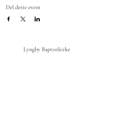
Del dette event
Lyngby Baptistkirke
Tilmedling til Nyhedsbrevet
Indsend
42610972