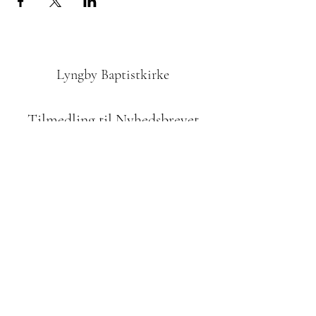
Lyngby Baptistkirke
Tilmedling til Nyhedsbrevet
Indsend
42610972
Odinsvej 1, 2800 Kgs. Lyngby
Bidrag til menigheden: