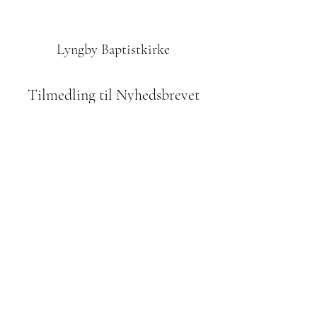
Lyngby Baptistkirke
Tilmedling til Nyhedsbrevet
Indsend
42610972
Odinsvej 1, 2800 Kgs. Lyngby
Bidrag til menigheden:
reg. 2252 kontonr.
8260 053 967