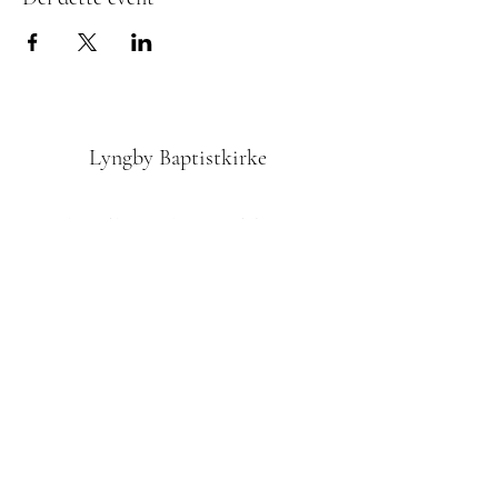
Lyngby Baptistkirke
Tilmedling til Nyhedsbrevet
Indsend
42610972
Odinsvej 1, 2800 Kgs. Lyngby