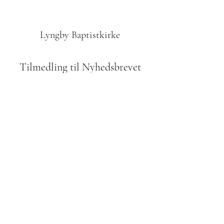
Lyngby Baptistkirke
Tilmedling til Nyhedsbrevet
Indsend
42610972
Odinsvej 1, 2800 Kgs. Lyngby
Bidrag til menigheden:
reg. 2252 kontonr.
8260 053 967