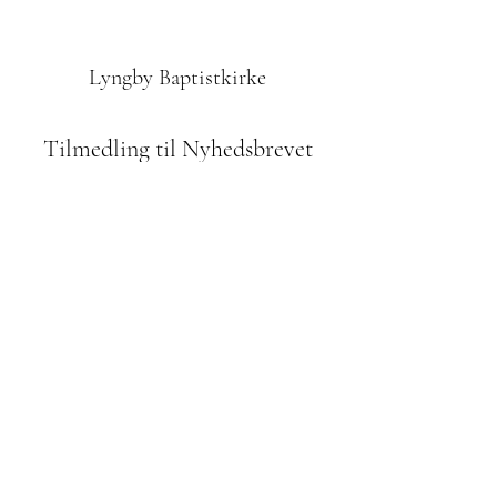
Lyngby Baptistkirke
Tilmedling til Nyhedsbrevet
Indsend
42610972
Odinsvej 1, 2800 Kgs. Lyngby
Bidrag til menigheden:
reg. 2252 kontonr.
8260 053 967