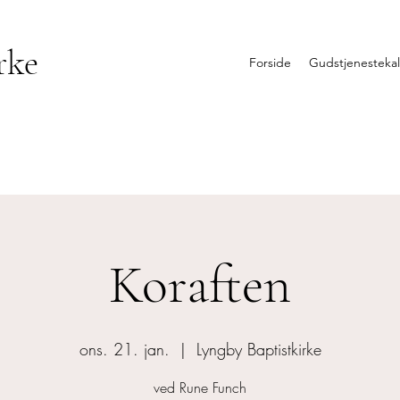
rke
Forside
Gudstjenesteka
Koraften
ons. 21. jan.
  |  
Lyngby Baptistkirke
ved Rune Funch