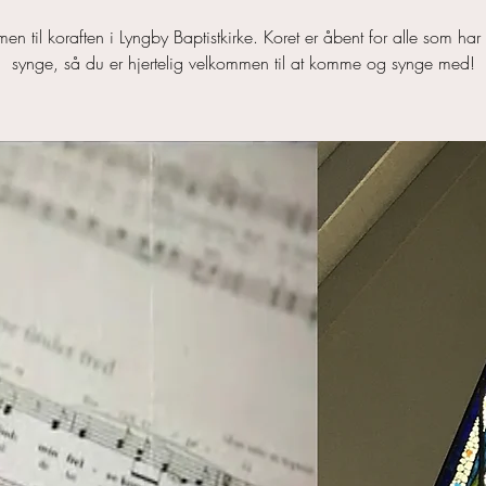
n til koraften i Lyngby Baptistkirke. Koret er åbent for alle som har ly
synge, så du er hjertelig velkommen til at komme og synge med!