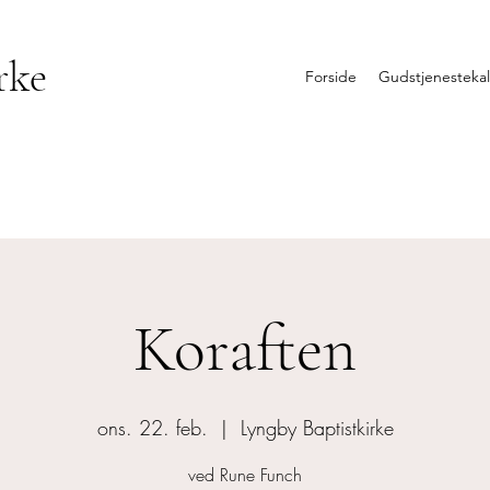
rke
Forside
Gudstjenesteka
Koraften
ons. 22. feb.
  |  
Lyngby Baptistkirke
ved Rune Funch