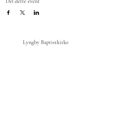
Del dette event
Lyngby Baptistkirke
Tilmedling til Nyhedsbrevet
Indsend
42610972
Odinsvej 1, 2800 Kgs. Lyngby