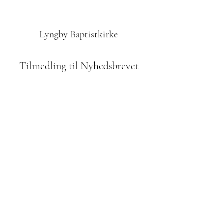
Lyngby Baptistkirke
Tilmedling til Nyhedsbrevet
Indsend
42610972
Odinsvej 1, 2800 Kgs. Lyngby
Bidrag til menigheden:
reg. 2252 kontonr.
8260 053 967