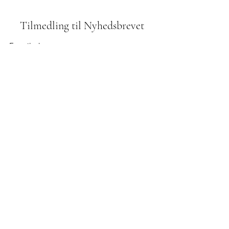
Tilmedling til Nyhedsbrevet
Indsend
42610972
Odinsvej 1, 2800 Kgs. Lyngby
Bidrag til menigheden:
reg. 2252 kontonr.
8260 053 967
mobilePay: 800123