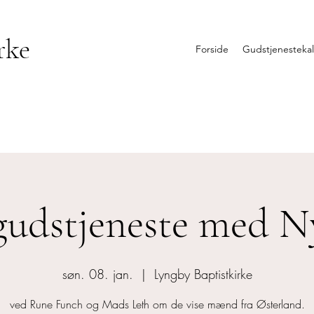
rke
Forside
Gudstjenesteka
udstjeneste med N
søn. 08. jan.
  |  
Lyngby Baptistkirke
ved Rune Funch og Mads Leth om de vise mænd fra Østerland.