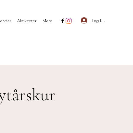
Log ind
lender
Aktiviteter
Mere
ytårskur