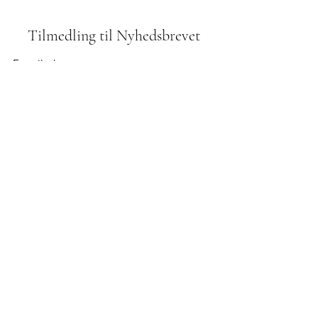
Tilmedling til Nyhedsbrevet
Indsend
42610972
Odinsvej 1, 2800 Kgs. Lyngby
Bidrag til menigheden:
reg. 2252 kontonr.
8260 053 967
mobilePay: 800123