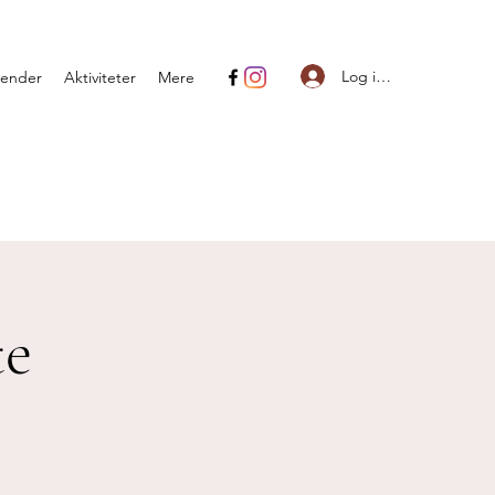
Log ind
lender
Aktiviteter
Mere
te