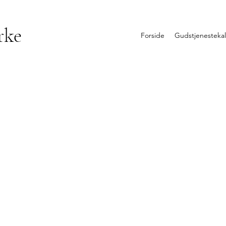
rke
Forside
Gudstjenesteka