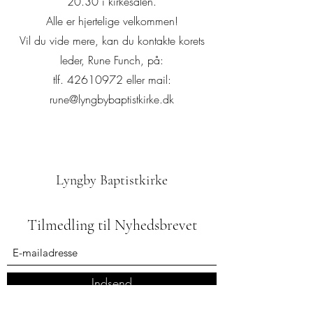
20.30 i kirkesalen.
Alle er hjertelige velkommen!
Vil du vide mere, kan du kontakte korets
leder, Rune Funch, på:
tlf.
42610972
eller mail:
rune@lyngbybaptistkirke.dk
Lyngby Baptistkirke
Tilmedling til Nyhedsbrevet
Indsend