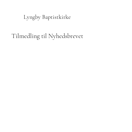
Lyngby Baptistkirke
Tilmedling til Nyhedsbrevet
Indsend
42610972
Odinsvej 1, 2800 Kgs. Lyngby
Bidrag til menigheden:
reg. 2252 kontonr.
8260 053 967
mobilePay: 800123