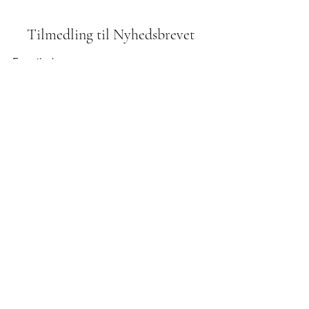
Tilmedling til Nyhedsbrevet
Indsend
42610972
Odinsvej 1, 2800 Kgs. Lyngby
Bidrag til menigheden:
reg. 2252 kontonr.
8260 053 967
mobilePay: 800123