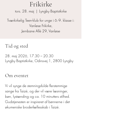
Frikirke
tors. 28. maj
  |  
Lyngby Baptistkirke
Tværkirkelig Teen-klub for unge i 6.-9. klasse i:
Vanløse Frikirke,
Jernbane Allé 29, Vanløse
Tid og sted
28. maj 2026, 17.30 – 20.30
Lyngby Baptistkirke, Odinsvej 1, 2800 Lyngby
Om eventet
Vi vil synge de stemningsfulde flerstemmige 
sange fra Taizé, og der vil være læsninger, 
bøn, lystænding og ca. 10 minutters stilhed.
Gudstjenesten er inspireret af bønnerne i det 
økumeniske broderfællesskab i Taizé.