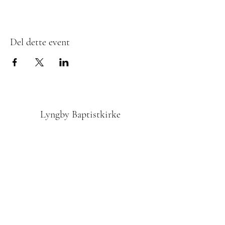
Del dette event
Lyngby Baptistkirke
Tilmedling til Nyhedsbrevet
Indsend